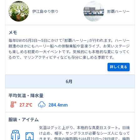
伊江島ゆり祭り
那覇ハーリー
メモ
毎年GWの5月3日～5日にかけて「那覇ハーリー」が行われます。ハーリー
競漕のほかにもハーリー船への体験乗船や音楽ライブ、お笑いステージ
も楽しめる初夏の一大イベントです。気候的にも本格的な夏になってく
るので、マリンアクティビティなども存分に楽しめる季節です。
詳しく見る
6月
平均気温・降水量
27.2℃
284.4mm
服装・アイテム
気温はグッと上がり、本格的な真夏日スタート。日焼
け止め、帽子、サングラスが必要なシーズ人になって
きます。例年の梅雨明けは6月23日～28日頃で、梅雨