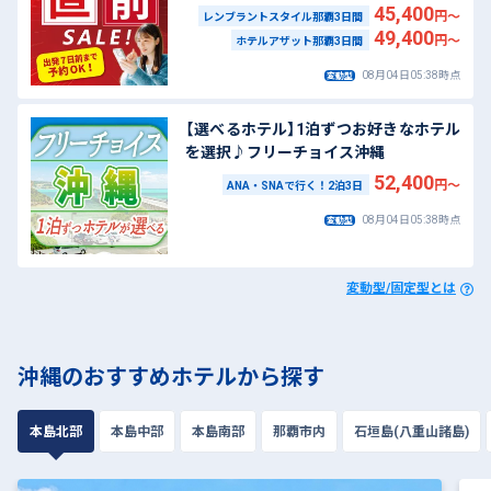
45,400
円～
レンブラントスタイル那覇3日間
49,400
円～
ホテルアザット那覇3日間
08月04日05:38時点
変動型
【選べるホテル】1泊ずつお好きなホテル
を選択♪フリーチョイス沖縄
52,400
円～
ANA・SNAで行く！2泊3日
08月04日05:38時点
変動型
変動型/固定型とは
沖縄のおすすめホテルから探す
本島北部
本島中部
本島南部
那覇市内
石垣島(八重山諸島)