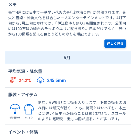
メモ
毎年4月には日本で一番早い花火大会「琉球海炎祭」が開催されます。花
火と音楽・沖縄文化を融合した一大エンターテインメントです。4月下
旬から5月上旬にかけては、「伊江島ゆり祭り」も開催されます。公園内
には100万輪の純白のテッポウユリが咲き誇り。日本だけでなく世界中
から100種類を超える色とりどりのゆりを堪能できます。
詳しく見る
5月
平均気温・降水量
24.2℃
245.5mm
服装・アイテム
例年、GW明けには梅雨入りします。下旬の梅雨の切
れ目には晴天が続くことも。梅雨とはいっても、本土
とは違い1日中雨が降ることは稀（まれ）で、スコール
のように短時間に激しい雨が振ることが多いです。
イベント・体験