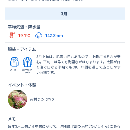
3月
平均気温・降水量
19.1℃
142.8mm
服装・アイテム
3月上旬は、肌寒い日もあるので、上着がある方が安
心。下旬には早くも海開きがはじまります。太陽が降
り注ぐ日なら半袖でもOK。年間を通して過ごしやす
い時期です。
イベント・体験
東村つつじ祭り
メモ
毎年3月上旬から中旬にかけて、沖縄県北部の東村（ひがしそん）にある