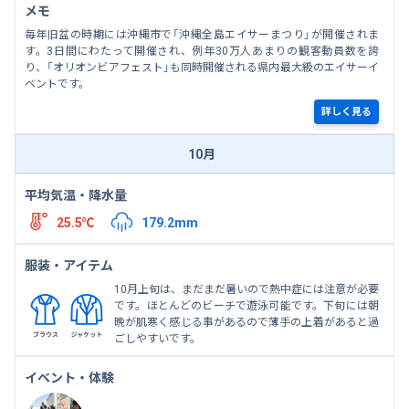
メモ
毎年旧盆の時期には沖縄市で「沖縄全島エイサーまつり」が開催されま
す。3日間にわたって開催され、例年30万人あまりの観客動員数を誇
り、「オリオンビアフェスト」も同時開催される県内最大級のエイサーイ
ベントです。
詳しく見る
10月
平均気温・降水量
25.5℃
179.2mm
服装・アイテム
10月上旬は、まだまだ暑いので熱中症には注意が必要
です。ほとんどのビーチで遊泳可能です。下旬には朝
晩が肌寒く感じる事があるので薄手の上着があると過
ごしやすいです。
イベント・体験