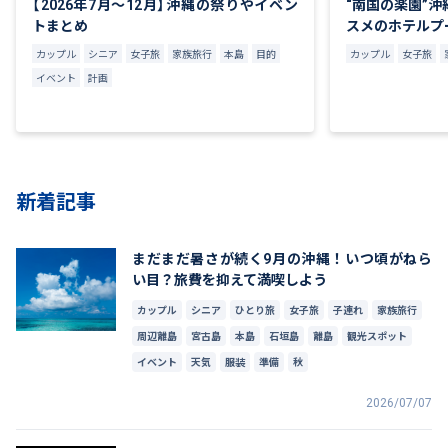
【2026年7月～12月】沖縄の祭りやイベン
“南国の楽園”
トまとめ
スメのホテルプ
カップル
シニア
女子旅
家族旅行
本島
目的
カップル
女子旅
イベント
計画
新着記事
まだまだ暑さが続く9月の沖縄！いつ頃がねら
い目？旅費を抑えて満喫しよう
カップル
シニア
ひとり旅
女子旅
子連れ
家族旅行
周辺離島
宮古島
本島
石垣島
離島
観光スポット
イベント
天気
服装
準備
秋
2026/07/07