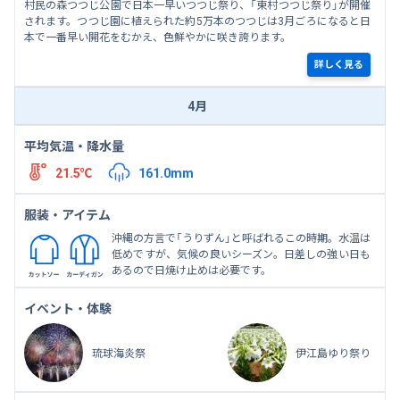
村民の森つつじ公園で日本一早いつつじ祭り、「東村つつじ祭り」が開催
されます。つつじ園に植えられた約5万本のつつじは3月ごろになると日
本で一番早い開花をむかえ、色鮮やかに咲き誇ります。
詳しく見る
4月
平均気温・降水量
21.5℃
161.0mm
服装・アイテム
沖縄の方言で「うりずん」と呼ばれるこの時期。水温は
低めですが、気候の良いシーズン。日差しの強い日も
あるので日焼け止めは必要です。
イベント・体験
琉球海炎祭
伊江島ゆり祭り