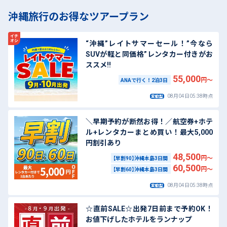
沖縄旅行のお得なツアープラン
“沖縄”レイトサマーセール！”今なら
SUVが軽と同価格”レンタカー付きがお
ススメ!!
55,000
円～
ANAで行く！2泊3日
08月04日05:38時点
変動型
＼早期予約が断然お得！／航空券+ホテ
ル+レンタカーまとめ買い！最大5,000
円割引あり
48,500
円～
【早割90】沖縄本島3日間
60,500
円～
【早割60】沖縄本島3日間
08月04日05:38時点
変動型
☆直前SALE☆出発7日前まで予約OK！
お値下げしたホテルをランナップ