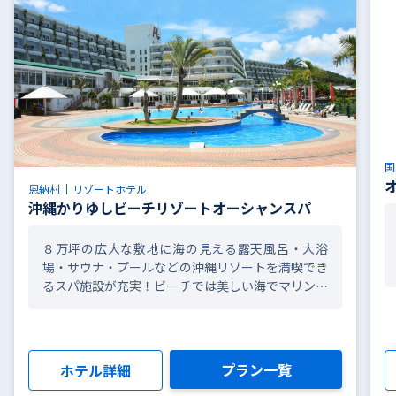
国
恩納村
リゾートホテル
沖縄かりゆしビーチリゾートオーシャンスパ
８万坪の広大な敷地に海の見える露天風呂・大浴
場・サウナ・プールなどの沖縄リゾートを満喫でき
るスパ施設が充実！ビーチでは美しい海でマリンス
ポーツを、広い敷地ではフィールドスポーツを楽し
めます。館内にはエステサロンも完備。身体の芯か
らリラックスできる大人から子供まで幅広い層に人
気のリゾートホテル。
プラン一覧
ホテル詳細