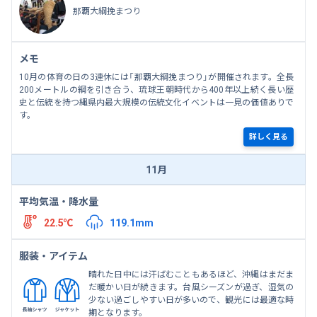
那覇大綱挽まつり
メモ
10月の体育の日の3連休には「那覇大綱挽まつり」が開催されます。全長
200メートルの綱を引き合う、琉球王朝時代から400年以上続く長い歴
史と伝統を持つ縄県内最大規模の伝統文化イベントは一見の価値ありで
す。
詳しく見る
11月
平均気温・降水量
22.5℃
119.1mm
服装・アイテム
晴れた日中には汗ばむこともあるほど、沖縄はまだま
だ暖かい日が続きます。台風シーズンが過ぎ、湿気の
少ない過ごしやすい日が多いので、観光には最適な時
期となります。