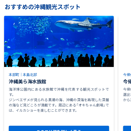
おすすめの沖縄観光スポット
本部町｜本島北部
今帰
沖縄美ら海水族館
今
海洋博公園内にある水族館で沖縄を代表する観光スポットで
今帰
す。
選出
ジンベエザメが見られる黒潮の海、沖縄の深海を再現した深層
から
の海など見どころが満載です。周辺にある「オキちゃん劇場」で
は、イルカショーを楽しむことができます。