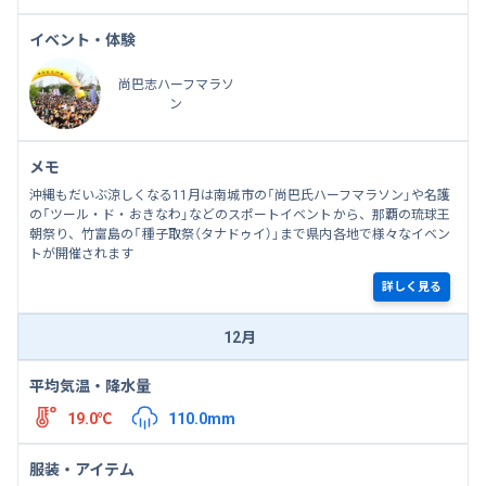
イベント・体験
尚巴志ハーフマラソ
ン
メモ
沖縄もだいぶ涼しくなる11月は南城市の「尚巴氏ハーフマラソン」や名護
の「ツール・ド・おきなわ」などのスポートイベントから、那覇の琉球王
朝祭り、竹富島の「種子取祭（タナドゥイ）」まで県内各地で様々なイベン
トが開催されます
詳しく見る
12月
平均気温・降水量
19.0℃
110.0mm
服装・アイテム