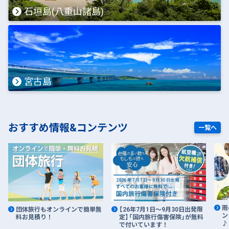
石垣島(八重山諸島)
宮古島
おすすめ情報&コンテンツ
一覧へ
雨
団体旅行もオンラインで簡単無
【26年7月1日～9月30日出発限
ン
料お見積り！
定】「国内旅行傷害保険」が無料
♪
で付いています！