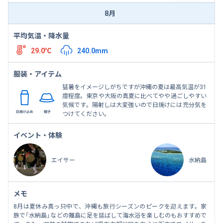
8月
平均気温・降水量
29.0℃
240.0mm
服装・アイテム
猛暑をイメージしがちですが沖縄の夏は最高気温が31
度程度。東京や大阪の真夏に比べてやや過ごしやすい
気候です。陽射しは大変強いので日焼けには充分気を
つけてください。
イベント・体験
エイサー
水納島
メモ
8月は夏休み真っ只中で、沖縄も旅行シーズンのピークを迎えます。家
族で「水納島」などの離島に足を延ばして海水浴を楽しむのもおすすめで