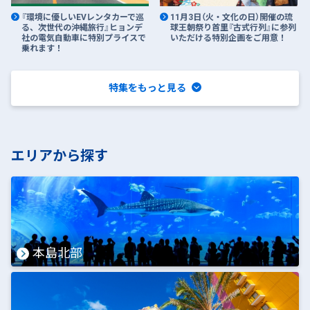
『環境に優しいEVレンタカーで巡
11月3日（火・文化の日）開催の琉
る、次世代の沖縄旅行』ヒョンデ
球王朝祭り首里『古式行列』に参列
社の電気自動車に特別プライスで
いただける特別企画をご用意！
乗れます！
特集をもっと見る
エリアから探す
本島北部