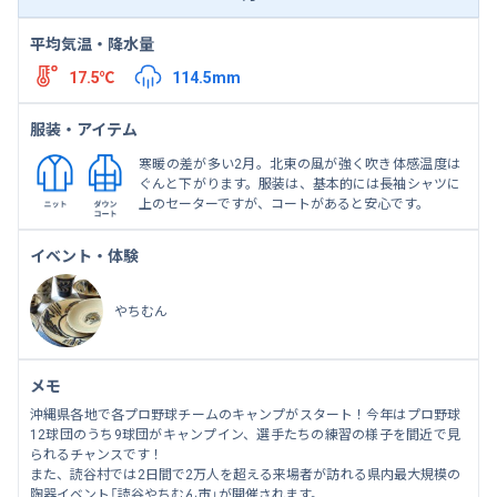
平均気温・降水量
17.5℃
114.5mm
服装・アイテム
寒暖の差が多い2月。北東の風が強く吹き体感温度は
ぐんと下がります。服装は、基本的には長袖シャツに
上のセーターですが、コートがあると安心です。
イベント・体験
やちむん
メモ
沖縄県各地で各プロ野球チームのキャンプがスタート！今年はプロ野球
12球団のうち9球団がキャンプイン、選手たちの練習の様子を間近で見
られるチャンスです！
また、読谷村では2日間で2万人を超える来場者が訪れる県内最大規模の
陶器イベント「読谷やちむん市」が開催されます。