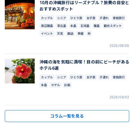
10月の沖縄旅行はリーズナブル？旅費の目安と
おすすめスポット
カップル
シニア
ひとり旅
女子旅
子連れ
家族旅行
周辺離島
宮古島
本島
石垣島
離島
観光スポット
イベント
天気
服装
準備
秋
2026/08/06
沖縄の海を気軽に満喫！目の前にビーチがある
ホテル6選
カップル
シニア
ひとり旅
女子旅
子連れ
家族旅行
本島
ホテル
計画
2026/04/02
コラム一覧を見る