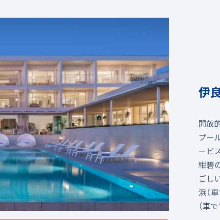
伊
開放
プー
ービ
紺碧
ごし
浜（車
（車で