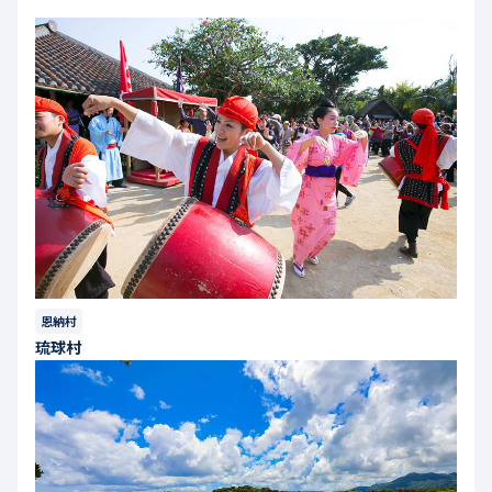
恩納村
琉球村