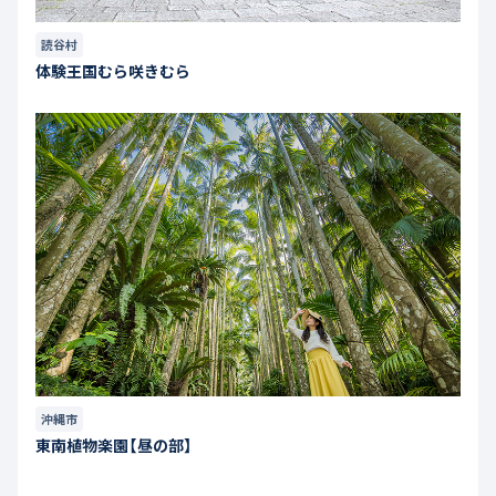
読谷村
体験王国むら咲きむら
沖縄市
東南植物楽園【昼の部】