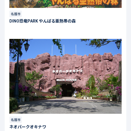
名護市
DINO恐竜PARK やんばる亜熱帯の森
名護市
ネオパークオキナワ