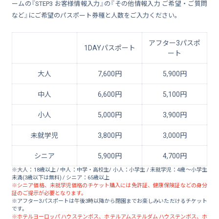
ームの『STEP3 お客様情報入力』の『その他情報入力 ご希望・ご質問
など』にご希望のパスポート券種と人数をご入力ください。
アフター3パスポ
1DAYパスポート
ート
大人
7,600円
5,900円
中人
6,600円
5,100円
小人
5,000円
3,900円
未就学児
3,800円
3,000円
シニア
5,900円
4,700円
※大人：18歳以上 / 中人：中学・高校生/ 小人：小学生 / 未就学児：4歳～小学生
未満(3歳以下は無料) / シニア：65歳以上
※シニア価格、未就学児価格のチケット購入には免許証、健康保険証などの身分
証のご提示が必要となります。
※アフター3パスポートは午後3時以降から閉園までお楽しみいただけるチケット
です。
※ホテルヨーロッパ ハウステンボス、ホテルアムステルダム ハウステンボス、ホ