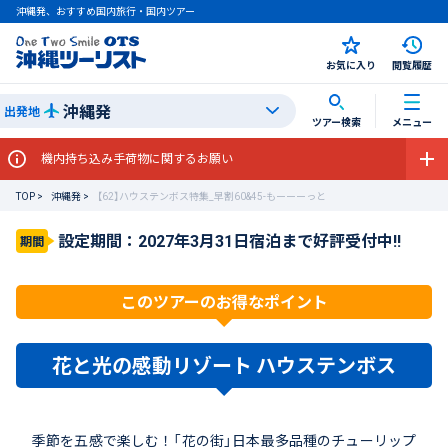
沖縄発、おすすめ国内旅行・国内ツアー
お気に入り
閲覧履歴
沖縄発
出発地
ツアー検索
メニュー
持ち込み手荷物に関するお願い
TOP
沖縄発
【62】ハウステンボス特集_早割60&45-もーーーっと
設定期間：2027年3月31日宿泊まで好評受付中!!
期間
このツアーのお得なポイント
花と光の感動リゾート ハウステンボス
季節を五感で楽しむ！「花の街」日本最多品種のチューリップ