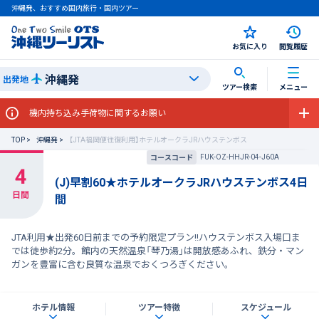
沖縄発、おすすめ国内旅行・国内ツアー
お気に入り
閲覧履歴
沖縄発
出発地
ツアー検索
メニュー
機内持ち込み手荷物に関するお願い
TOP
沖縄発
【JTA福岡便往復利用】ホテルオークラJRハウステンボス
FUK-OZ-HHJR-04-J60A
コースコード
(J)早割60★ホテルオークラJRハウステンボス4日
間
JTA利用★出発60日前までの予約限定プラン!!ハウステンボス入場口ま
では徒歩約2分。館内の天然温泉「琴乃湯」は開放感あふれ、鉄分・マン
ガンを豊富に含む良質な温泉でおくつろぎください。
ホテル情報
ツアー特徴
スケジュール