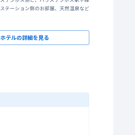
ステーション側のお部屋、天然温泉など
。
ホテルの詳細を見る
場・天然露天風呂）
ベイ