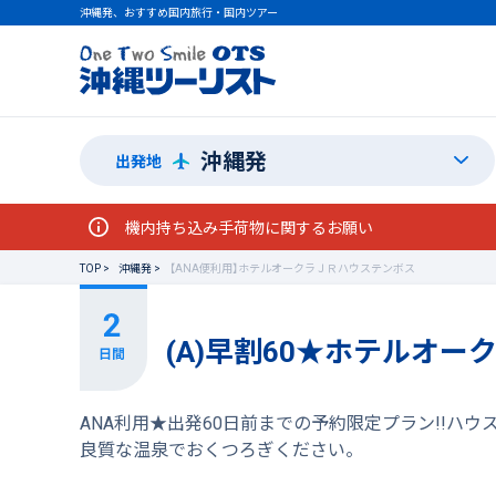
沖縄発、おすすめ国内旅行・国内ツアー
沖縄発
出発地
機内持ち込み手荷物に関するお願い
TOP
沖縄発
【ANA便利用】ホテルオークラＪＲハウステンボス
(A)早割60★ホテルオー
ANA利用★出発60日前までの予約限定プラン!!ハ
良質な温泉でおくつろぎください。