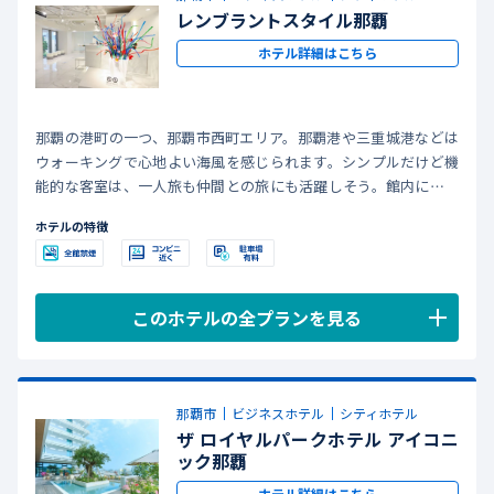
レンブラントスタイル那覇
ホテル詳細はこちら
那覇の港町の一つ、那覇市西町エリア。那覇港や三重城港などは
ウォーキングで心地よい海風を感じられます。シンプルだけど機
能的な客室は、一人旅も仲間との旅にも活躍しそう。館内には美
しくユニークな琉球ガラスの装飾もあり、沖縄の南国イメージを
ホテルの特徴
華やかに彩ります。
このホテルの全プランを見る
那覇市
ビジネスホテル
シティホテル
ザ ロイヤルパークホテル アイコニ
ック那覇