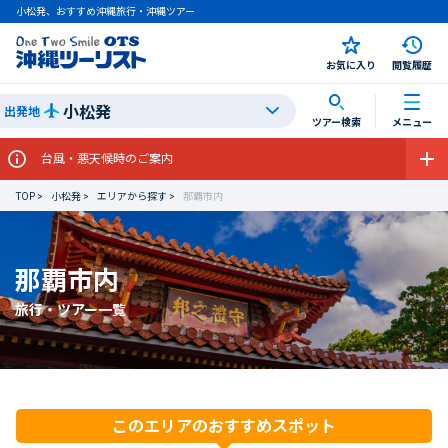
小松発、おすすめ沖縄旅行・沖縄ツアー
お気に入り
閲覧履歴
小松発
出発地
ツアー検索
メニュー
台風・悪天候時のご案内
TOP
小松発
エリアから探す
那覇市内
那覇市内
旅行・ツアー一覧
このエリアのおすすめスポット