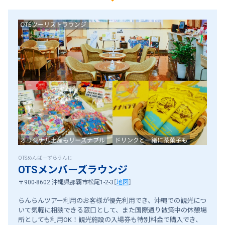
OTSめんばーずらうんじ
OTSメンバーズラウンジ
〒900-8602 沖縄県那覇市松尾1-2-3
［
地図
］
らんらんツアー利用のお客様が優先利用でき、沖縄での観光につ
いて気軽に相談できる窓口として、また国際通り散策中の休憩場
所としても利用OK！観光施設の入場券も特別料金で購入でき、