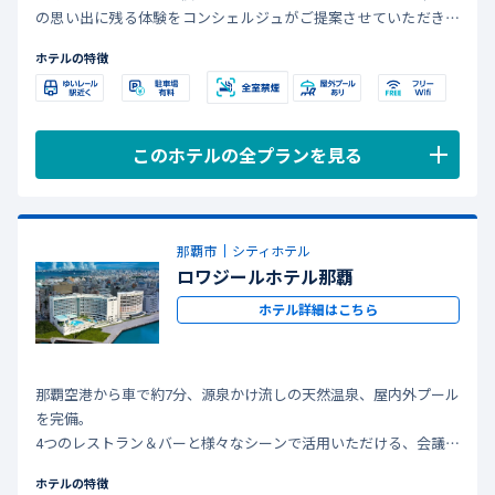
の思い出に残る体験をコンシェルジュがご提案させていただきま
す。翌日以降のアクティビティ予約も可能。沖縄でしか味わえな
ホテルの特徴
いアクティビティを100メニュー以上ご用意しておりますので、沖
縄をまるごと―海・陸・空―を、気軽に体験して濃厚な思い出作
りをお手伝いいたします。
このホテルの全プランを見る
那覇市
シティホテル
ロワジールホテル那覇
ホテル詳細はこちら
那覇空港から車で約7分、源泉かけ流しの天然温泉、屋内外プール
を完備。
4つのレストラン＆バーと様々なシーンで活用いただける、会議室
と宴会場を兼ね備えたフルサービスリゾートです。
ホテルの特徴
また小さなお子様連れでも安心してご利用頂けるサービスも充