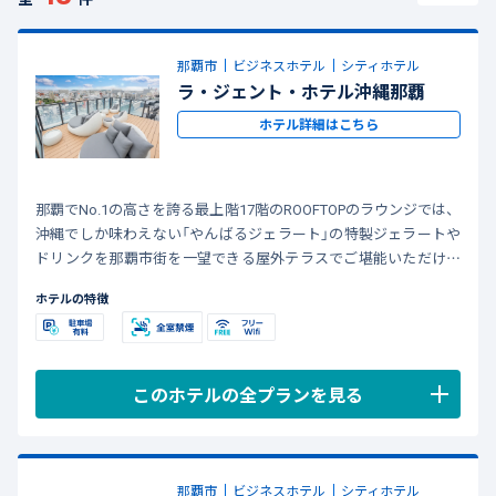
那覇市
ビジネスホテル
シティホテル
ラ・ジェント・ホテル沖縄那覇
ホテル詳細はこちら
那覇でNo.1の高さを誇る最上階17階のROOFTOPのラウンジでは、
沖縄でしか味わえない「やんばるジェラート」の特製ジェラートや
ドリンクを那覇市街を一望できる屋外テラスでご堪能いただけま
す。
ホテルの特徴
「大人のリゾート」を感じられる空間で「ワンランク上の旅」を演
出。※ROOFTOPラウンジ入場無料、飲食有料
このホテルの全プランを見る
那覇市
ビジネスホテル
シティホテル