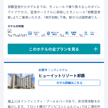
那覇空港からホテルまでは、モノレールで乗り換えなしのダイレ
クトアクセス。空港ターミナルに直結したモノレール「那覇空港
駅」よりご乗車いただき、「県庁前駅」下車。駅からは国際通り入口
方面へ徒歩2分と、重い荷物をお持ちでも移動がスムーズです。沖
ホテルの特徴
縄県庁やビジネス街への利便性に優れながら、一歩外に出れば賑
やかな国際通り。到着後すぐに観光やビジネスの活動を始められ
る、最高のロケーションです。
このホテルの全プランを見る
那覇市
シティホテル
ヒューイットリゾート那覇
ホテル詳細はこちら
屋上にはインフィニティ・プール＆バーがあり、非日常体験をお
届けします。フロント横の「アソビコンシェルジュ」ではご滞在中