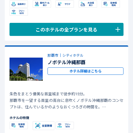
実。ビジネスやグループ、家族旅行や観光に沖縄をアクティブに
楽しめます。安心・安全で楽しい旅を全力サポートします。※写
真は一部加工しております
このホテルの全プランを見る
那覇市
シティホテル
ノボテル沖縄那覇
ホテル詳細はこちら
朱色をまとう優美な首里城まで徒歩約15分。
那覇市を一望する首里の高台に息吹くノボテル沖縄那覇のコンセ
プトは、住んでいるかのようなおくつろぎの時間を。
琉球王朝の薫り漂う閑雅な空気と、快適で洗練された空間を併せ
ホテルの特徴
持つ新感覚ホテルでのご滞在をお楽しみ下さい。