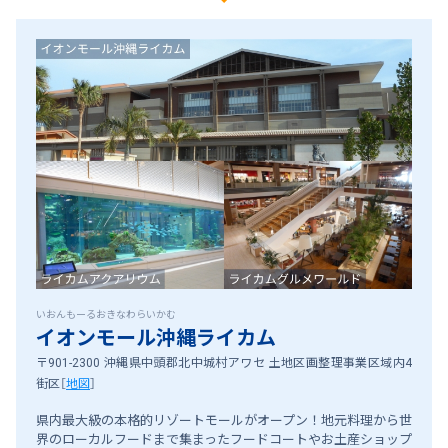
いおんもーるおきなわらいかむ
イオンモール沖縄ライカム
〒901-2300 沖縄県中頭郡北中城村アワセ 土地区画整理事業区域内4
街区
［
地図
］
県内最大級の本格的リゾートモールがオープン！地元料理から世
界のローカルフードまで集まったフードコートやお土産ショップ