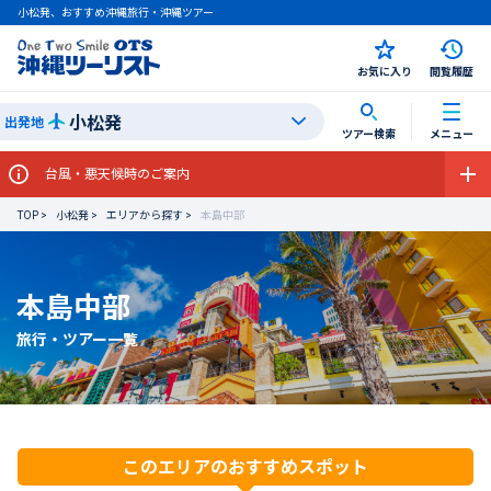
小松発、おすすめ沖縄旅行・沖縄ツアー
お気に入り
閲覧履歴
小松発
出発地
ツアー検索
メニュー
台風・悪天候時のご案内
TOP
小松発
エリアから探す
本島中部
本島中部
旅行・ツアー一覧
このエリアのおすすめスポット