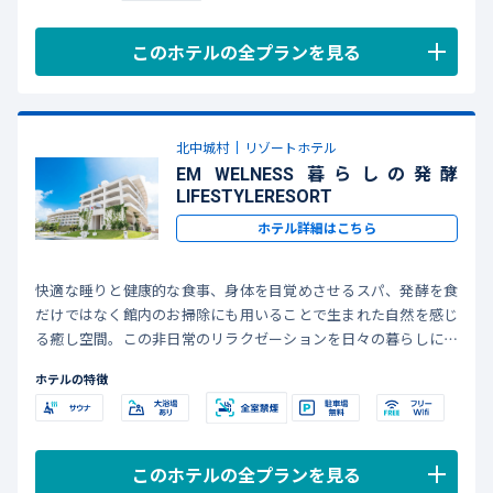
このホテルの全プランを見る
北中城村
リゾートホテル
EM WELNESS 暮らしの発酵
LIFESTYLERESORT
ホテル詳細はこちら
快適な睡りと健康的な食事、身体を目覚めさせるスパ、発酵を食
だけではなく館内のお掃除にも用いることで生まれた自然を感じ
る癒し空間。この非日常のリラクゼーションを日々の暮らしに活
かしていただくサービスの提供を理想に掲げ、旧「コスタビスタ沖
ホテルの特徴
縄ホテル＆スパ」は、「暮らしの発酵ライフスタイルリゾート」と
して生まれ変わりました。
お客様のよりよい健康的な暮らしと地球環境の保全に貢献できる
サステナブルなホテルとして新たなリゾートスタイルをご提案し
このホテルの全プランを見る
ていきます。