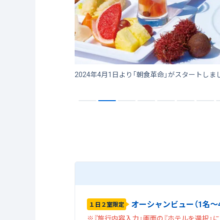
オーシャンビュー（1名～
１日２室限定
※『旅行内容入力』画面の『ホテルを選択』に