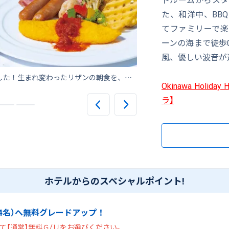
た、和洋中、BB
てファミリーで楽
ーンの海まで徒歩
風、優しい波音が
2024年4月1日より「朝食革命」がスタートしました！生まれ変わったリザンの朝食を、ぜひお楽しみください。
リザンシーパークビーチ
Okinawa Hol
ラ】
ホテルからのスペシャルポイント!
4名）へ無料グレードアップ！
て【通常】無料Ｇ/Ｕをお選びください。