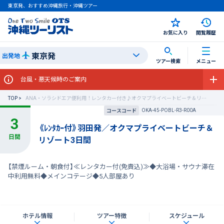
東京発、おすすめ沖縄旅行・沖縄ツアー
お気に入り
閲覧履歴
東京発
出発地
ツアー検索
メニュー
台風・悪天候時のご案内
TOP
ANA・ソラシドエア便利用！レンタカー付き♪オクマプライベートビーチ＆リゾート
OKA-45-POBL-R3-R00A
コースコード
《ﾚﾝﾀｶｰ付》羽田発／オクマプライベートビーチ＆
リゾート3日間
【禁煙ルーム・朝食付】≪レンタカー付(免責込)≫◆大浴場・サウナ滞在
中利用無料◆メインコテージ◆5人部屋あり
ホテル情報
ツアー特徴
スケジュール