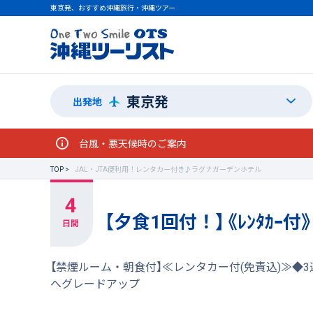
東京発、おすすめ沖縄旅行・沖縄ツアー
東京発
出発地
台風・悪天候時のご案内
TOP
JAL・JTA便利用！レンタカー付き♪ラグナガーデンホテル
【夕食1回付！】《ﾚﾝﾀｶ
【禁煙ルーム・朝食付】≪レンタカー付(免責込)≫◆
へグレードアップ