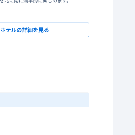
島を北に南に効率的に楽しめます。
ホテルの詳細を見る
レス