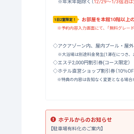
※年末年始除く（
12/29～1/3宿泊
お部屋を本館10階以上
1日2室限定！
※予約内容入力画面にて、「無料グレード
◇アクアゾーン内、屋内プール・屋外
※大浴場は別途料金発生(1滞在につき、お1
◇エステ2,000円割引券(コース限定）
◇ホテル直営ショップ割引券（10％OF
※特典の内容は告知なく変更となる場合
ホテルからのお知らせ
【駐車場有料化のご案内】