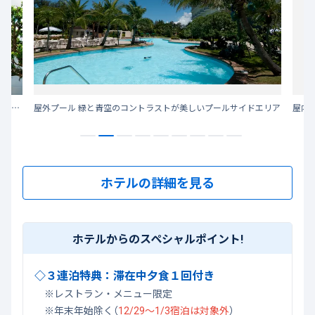
身も心も晴れわたる、トロピカル・リゾート・ホテルにて思い出をより輝かせる、快適さに満ちたひとときを。
屋外プール 緑と青空のコントラストが美しいプールサイドエリア
屋内
ホテルの詳細を見る
ホテルからのスペシャルポイント!
◇３連泊特典：滞在中夕食１回付き
※レストラン・メニュー限定
※年末年始除く（
12/29～1/3宿泊は対象外
）