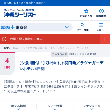
東京発、おすすめ沖縄旅行・沖縄ツアー
お気に入り
閲覧履歴
東京発
出発地
ツアー検索
メニュー
台風・悪天候時のご案内
TOP
ANA・ソラシドエア便利用！レンタカー付き♪ラグナガーデンホテル
OKA-45-PLGH-R4-R00A
コースコード
【夕食1回付！】《ﾚﾝﾀｶｰ付》羽田発／ラグナガーデ
ンホテル4日間
【禁煙ルーム・朝食付】≪レンタカー付(免責込)≫◆3連泊以上で滞在中1
回夕食付き！（年末年始対象外）◆1日2室限定！本館ツインデラックス
10階以上のお部屋へグレードアップ
ホテル情報
ツアー特徴
スケジュール