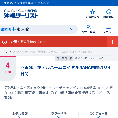
東京発、おすすめ沖縄旅行・沖縄ツアー
お気に入り
閲覧履歴
東京発
出発地
ツアー検索
メニュー
台風・悪天候時のご案内
TOP
ANA・ソラシドエア便利用！ホテルパームロイヤルNAHA国際通り
OKA-45-PHPR-04-F00A
コースコード
羽田発／ホテルパームロイヤルNAHA国際通り4
日間
【禁煙ルーム・素泊まり】◆アーリーチェックイン14:00（通常15:00）／滞
在中大浴場利用可能／朝食は1泊ずつ選択可能◆国際通り沿い／1-3名1
室対応
ホテル情報
ツアー特徴
スケジュール