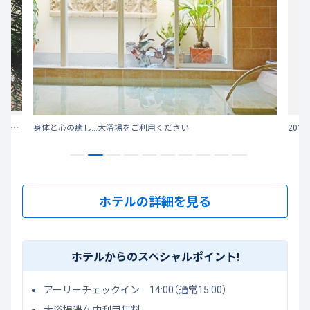
【大浴場・屋外プール新規オープン】【徹底除菌で安心安全】国際通りのオアシスへようこそ
身体と心の癒し...大浴場をご利用ください
20
ホテルの詳細を見る
ホテルからのスペシャルポイント!
アーリーチェックイン 14:00（通常15:00）
大浴場滞在中利用無料