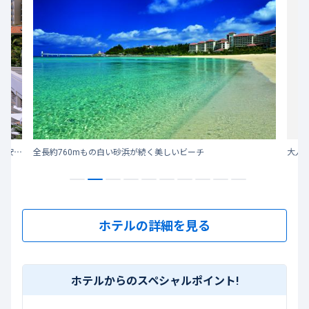
2022年にリニューアルした客室で、新しい発見と変わらない安らぎを。 おかえりなさい、大自然のテラスへ ～青く澄んだ海と空、太陽の光あふれる南の楽園～
全長約760mもの白い砂浜が続く美しいビーチ
大人
ホテルの詳細を見る
ホテルからのスペシャルポイント!