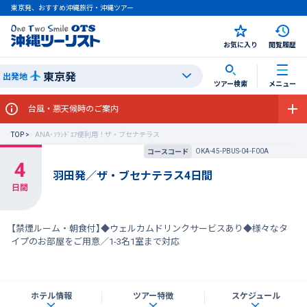
東京発、おすすめ沖縄旅行・沖縄ツアー
お気に入り
閲覧履歴
東京発
出発地
ツアー検索
メニュー
台風・悪天候時のご案内
TOP
ANA･ｿﾗｼﾄﾞｴｱ便利用！ザ・ブセナテラス
OKA-45-PBUS-04-F00A
コースコード
羽田発／ザ・ブセナテラス4日間
【禁煙ルーム・朝食付】◆ウェルカムドリンクサービスあり◆様々なタ
イプのお部屋をご用意／1-3名1室まで対応
ホテル情報
ツアー特徴
スケジュール