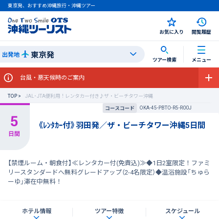
東京発、おすすめ沖縄旅行・沖縄ツアー
お気に入り
閲覧履歴
東京発
出発地
ツアー検索
メニュー
台風・悪天候時のご案内
TOP
JAL･JTA便利用！レンタカー付き♪ザ・ビーチタワー沖縄
OKA-45-PBTO-R5-R00J
コースコード
《ﾚﾝﾀｶｰ付》羽田発／ザ・ビーチタワー沖縄5日間
【禁煙ルーム・朝食付】≪レンタカー付(免責込)≫◆1日2室限定！ファミ
リースタンダードへ無料グレードアップ（2-4名限定）◆温浴施設「ちゅら
ーゆ」滞在中無料！
ホテル情報
ツアー特徴
スケジュール