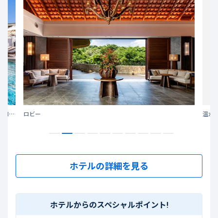
"2026年7月グランドオープン" 空と海と森に抱かれる、BLISSTIAの沖縄時間
ロビー
温水
ホテルの詳細を見る
ホテルからのスペシャルポイント!