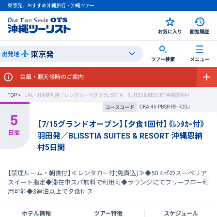
東京発、おすすめ沖縄旅行・沖縄ツアー
お気に入り
閲覧履歴
東京発
出発地
ツアー検索
メニュー
台風・悪天候時のご案内
TOP
JAL･JTA便利用！レンタカー付き♪BLISSTIA SUITES＆RESORT沖縄恩納村
OKA-45-PBSR-R5-R00J
コースコード
【7/15グランドオープン】【夕食1回付】《ﾚﾝﾀｶｰ付》
羽田発／BLISSTIA SUITES & RESORT 沖縄恩納
村5日間
【禁煙ルーム・朝食付】≪レンタカー付(免責込)≫◆50.4㎡のスーペリア
スイート指定◆滞在中スパ無料で利用可◆ラウンジにてフリーフロー利
用可能◆3連泊以上で夕食付き
ホテル情報
ツアー特徴
スケジュール