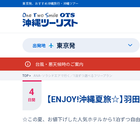
東京発、おすすめ沖縄旅行・沖縄ツアー
東京発
出発地
台風・悪天候時のご案内
TOP
ANA･ソラシドエアで行く／1泊ずつ選べるフリープラン
【ENJOY!沖縄夏旅☆】
☆この夏、お値下げした人気ホテルから1泊ずつ自由