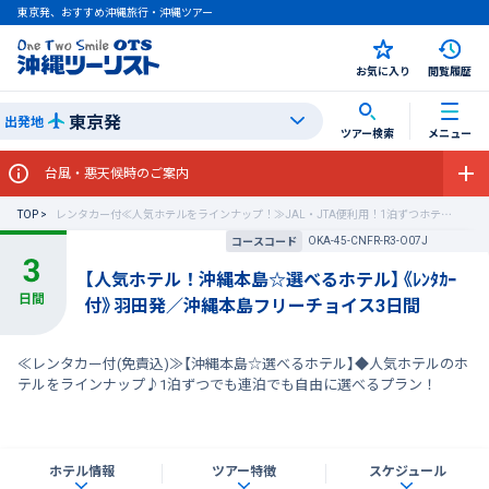
東京発、おすすめ沖縄旅行・沖縄ツアー
お気に入り
閲覧履歴
東京発
出発地
ツアー検索
メニュー
台風・悪天候時のご案内
TOP
レンタカー付≪人気ホテルをラインナップ！≫JAL・JTA便利用！1泊ずつホテルが選べる沖縄本島フリーチョイス
OKA-45-CNFR-R3-O07J
コースコード
【人気ホテル！沖縄本島☆選べるホテル】《ﾚﾝﾀｶｰ
付》羽田発／沖縄本島フリーチョイス3日間
≪レンタカー付(免責込)≫【沖縄本島☆選べるホテル】◆人気ホテルのホ
テルをラインナップ♪1泊ずつでも連泊でも自由に選べるプラン！
ホテル情報
ツアー特徴
スケジュール