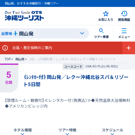
岡山発、おすすめ沖縄旅行・沖縄ツアー
お気に入り
閲覧履歴
岡山発
出発地
ツアー検索
メニュー
台風・悪天候時のご案内
TOP
岡山発
JAL・JTA便利用！レンタカー付き♪レクー沖縄スパ＆リゾート
OKA-RO-PLQU-R5-R00J
コースコード
《ﾚﾝﾀｶｰ付》岡山発／レクー沖縄北谷スパ＆リゾー
ト5日間
【禁煙ルーム・朝食付】≪レンタカー付（免責込）≫◆天然温泉大浴場無料
◆アメリカンビレッジ内
ホテル情報
ツアー特徴
スケジュール