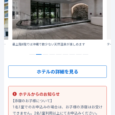
【2020年3月新規OPEN】夕陽が美しい事で知られる沖縄本島中部の西海岸沿いに位置する北谷町にベッセルホテルズ5つ目となる新ブランドで誕生
最上階8階では沖縄で数少ない天然温泉が楽しめます
テー
ホテルの詳細を見る
ホテルからのお知らせ
【添寝のお子様について】
1名1室でのお申込みの場合は、お子様の添寝はお受け
できません。2名1室利用以上にてお申込みください。