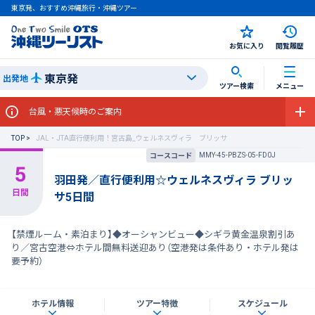
東京発、おすすめ沖縄旅行・沖縄ツアー
お気に入り
閲覧履歴
東京発
出発地
ツアー検索
メニュー
台風・悪天候時のご案内
TOP
JAL・JTA直行便利用！宮古島_ウェルネスヴィラ ブリッサ
MMY-45-PBZS-05-FD0J
コースコード
羽田発／直行便利用☆ウェルネスヴィラ ブリッ
サ5日間
【禁煙ルーム・素泊まり】◆オーシャンビュー◆シギラ黄金温泉割引あ
り／宮古空港⇔ホテル間無料送迎あり（空港発は条件あり・ホテル発は
要予約）
ホテル情報
ツアー特徴
スケジュール