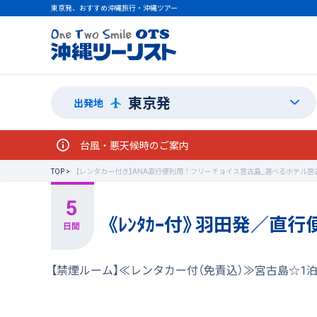
東京発、おすすめ沖縄旅行・沖縄ツアー
東京発
出発地
台風・悪天候時のご案内
TOP
【レンタカー付き】ANA直行便利用！フリーチョイス宮古島_選べるホテル宮
《ﾚﾝﾀｶｰ付》羽田発／直
【禁煙ルーム】≪レンタカー付（免責込）≫宮古島☆