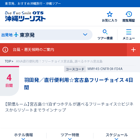
東京発、おすすめ沖縄旅行・沖縄ツアー
お気に入り
閲覧履歴
東京発
出発地
ツアー検索
メニュー
台風・悪天候時のご案内
TOP
ANA直行便利用！フリーチョイス宮古島_選べるホテル宮古島
MMY-45-CNFR-04-FD4A
コースコード
羽田発／直行便利用☆宮古島フリーチョイス 4日
間
【禁煙ルーム】宮古島☆1泊ずつホテルが選べるフリーチョイス☆ビジネ
スからリゾートまでラインナップ
ホテル情報
ツアー特徴
スケジュール