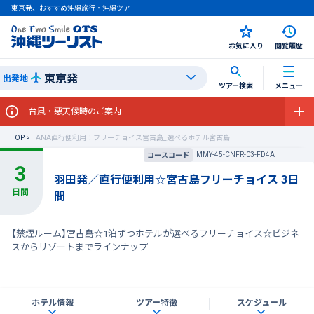
東京発、おすすめ沖縄旅行・沖縄ツアー
お気に入り
閲覧履歴
東京発
出発地
ツアー検索
メニュー
台風・悪天候時のご案内
TOP
ANA直行便利用！フリーチョイス宮古島_選べるホテル宮古島
MMY-45-CNFR-03-FD4A
コースコード
羽田発／直行便利用☆宮古島フリーチョイス 3日
間
【禁煙ルーム】宮古島☆1泊ずつホテルが選べるフリーチョイス☆ビジネ
スからリゾートまでラインナップ
ホテル情報
ツアー特徴
スケジュール