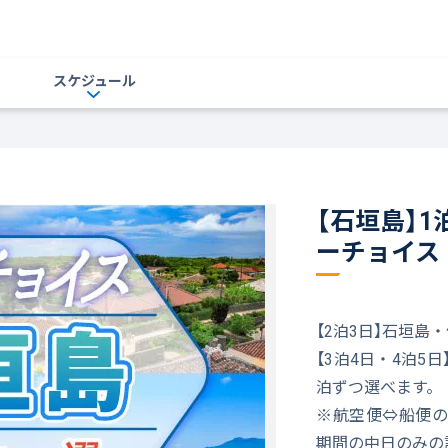
スケジュール
【石垣島】
ーチョイス
【2泊3日】石垣
【3泊4日・4泊
泊ずつ選べます。
※航空便⇔船便の
期間の中日のみの