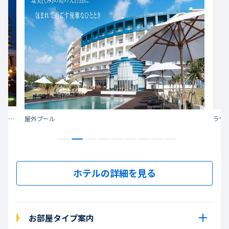
心と体を癒す極上ステイ～サイプレスリゾート久米島 ～全館WI-FI対応～
屋外プール
ラウン
ホテルの詳細を見る
お部屋タイプ案内