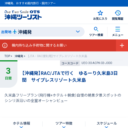
沖縄発、おすすめ国内旅行・国内ツアー
お気に入り
閲覧履歴
沖縄発
出発地
ツアー検索
メニュー
機内持ち込み手荷物に関するお願い
TOP
沖縄発
【JTA・RAC便利用】サイプレスリゾート久米島
UEO-30-ACPK-03-J000
コースコード
【沖縄発】RAC/JTAで行く ゆるーり久米島3日
間 サイプレスリゾート久米島
久米島フリープラン（飛行機+ホテル＋朝食）自慢の絶景夕景スポットの
シンリ浜沿いの全室オーシャンビュー
ホテル情報
ツアー特徴
スケジュール