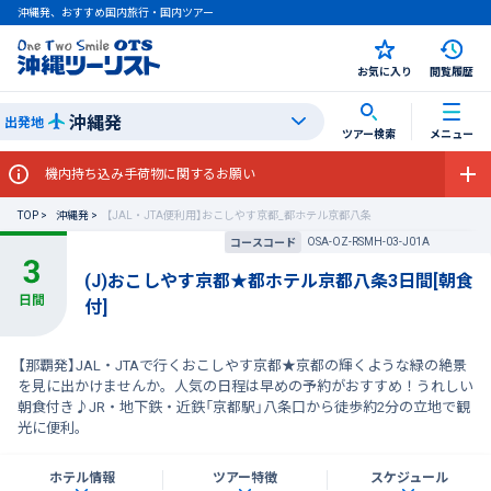
沖縄発、おすすめ国内旅行・国内ツアー
お気に入り
閲覧履歴
沖縄発
出発地
ツアー検索
メニュー
機内持ち込み手荷物に関するお願い
TOP
沖縄発
【JAL・JTA便利用】おこしやす京都_都ホテル京都八条
OSA-OZ-RSMH-03-J01A
コースコード
(J)おこしやす京都★都ホテル京都八条3日間[朝食
付]
【那覇発】JAL・JTAで行くおこしやす京都★京都の輝くような緑の絶景
を見に出かけませんか。人気の日程は早めの予約がおすすめ！うれしい
朝食付き♪JR・地下鉄・近鉄「京都駅」八条口から徒歩約2分の立地で観
光に便利。
ホテル情報
ツアー特徴
スケジュール