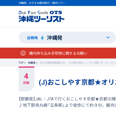
沖縄発、おすすめ国内旅行・国内ツアー
沖縄発
出発地
機内持ち込み手荷物に関するお願い
TOP
沖縄発
【62】沖縄発関西線JAL・JTA便利用おこしやす京都_オリエンタ
(J)おこしやす京都★オ
【那覇発】JAL・JTAで行くおこしやす京都★京
♪地下鉄烏丸線「五条駅」より徒歩にて約９分。観光