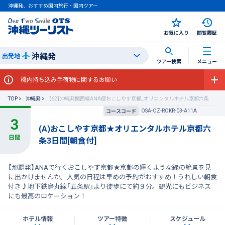
沖縄発、おすすめ国内旅行・国内ツアー
お気に入り
閲覧履歴
沖縄発
出発地
ツアー検索
メニュー
機内持ち込み手荷物に関するお願い
TOP
沖縄発
【62】沖縄発関西線ANA便おこしやす京都_オリエンタルホテル京都六条
OSA-OZ-ROKR-03-A11A
コースコード
(A)おこしやす京都★オリエンタルホテル京都六
条3日間[朝食付]
【那覇発】ANAで行くおこしやす京都★京都の輝くような緑の絶景を見
に出かけませんか。人気の日程は早めの予約がおすすめ！うれしい朝食
付き♪地下鉄烏丸線「五条駅」より徒歩にて約９分。観光にもビジネス
にも最高のロケーション！
ホテル情報
ツアー特徴
スケジュール