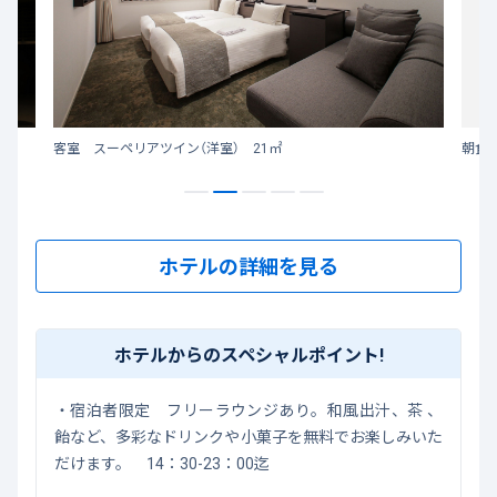
客室 スーペリアツイン（洋室） 21㎡
朝食（
ホテルの詳細を見る
ホテルからのスペシャルポイント!
・宿泊者限定 フリーラウンジあり。和風出汁、茶 、
飴など、多彩なドリンクや小菓子を無料でお楽しみいた
だけます。 14：30-23：00迄