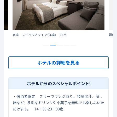
客室 スーペリアツイン（洋室） 21㎡
朝食（
ホテルの詳細を見る
ホテルからのスペシャルポイント!
・宿泊者限定 フリーラウンジあり。和風出汁、茶 、
飴など、多彩なドリンクや小菓子を無料でお楽しみいた
だけます。 14：30-23：00迄