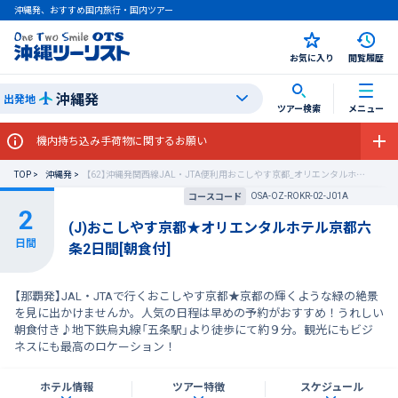
沖縄発、おすすめ国内旅行・国内ツアー
お気に入り
閲覧履歴
沖縄発
出発地
ツアー検索
メニュー
機内持ち込み手荷物に関するお願い
TOP
沖縄発
【62】沖縄発関西線JAL・JTA便利用おこしやす京都_オリエンタルホテル京都六条
OSA-OZ-ROKR-02-J01A
コースコード
(J)おこしやす京都★オリエンタルホテル京都六
条2日間[朝食付]
【那覇発】JAL・JTAで行くおこしやす京都★京都の輝くような緑の絶景
を見に出かけませんか。人気の日程は早めの予約がおすすめ！うれしい
朝食付き♪地下鉄烏丸線「五条駅」より徒歩にて約９分。観光にもビジ
ネスにも最高のロケーション！
ホテル情報
ツアー特徴
スケジュール