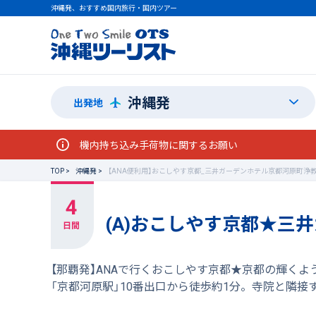
沖縄発、おすすめ国内旅行・国内ツアー
沖縄発
出発地
機内持ち込み手荷物に関するお願い
TOP
沖縄発
【ANA便利用】おこしやす京都_三井ガーデンホテル京都河原町浄
(A)おこしやす京都★三
【那覇発】ANAで行くおこしやす京都★京都の輝く
「京都河原駅」10番出口から徒歩約1分。寺院と隣