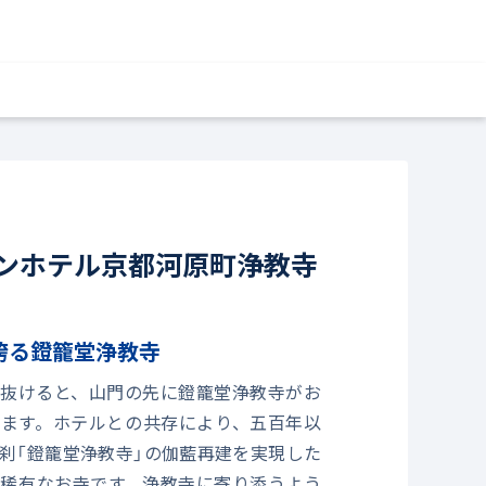
ンホテル京都河原町浄教寺
誇る鐙籠堂浄教寺
抜けると、山門の先に鐙籠堂浄教寺がお
ます。ホテルとの共存により、五百年以
刹「鐙籠堂浄教寺」の伽藍再建を実現した
稀有なお寺です。浄教寺に寄り添うよう