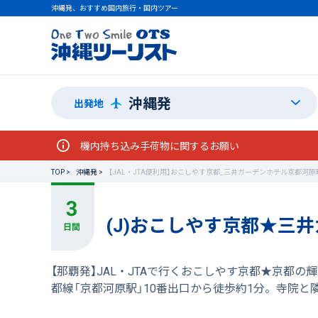
沖縄発、おすすめ国内旅行・国内ツアー
沖縄発
出発地
機内持ち込み手荷物に関するお願い
TOP
沖縄発
【JAL・JTA便利用】おこしやす京都_三井ガーデンホテル京都河
(J)おこしやす京都★三
【那覇発】JAL・JTAで行くおこしやす京都★京
都線「京都河原駅」10番出口から徒歩約1分。寺院