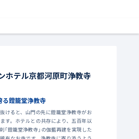
ンホテル京都河原町浄教寺
誇る鐙籠堂浄教寺
抜けると、山門の先に鐙籠堂浄教寺がお
ます。ホテルとの共存により、五百年以
刹「鐙籠堂浄教寺」の伽藍再建を実現した
稀有なお寺です。浄教寺に寄り添うよう