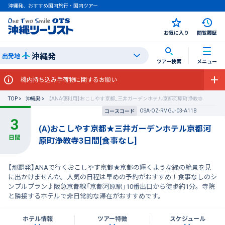
沖縄発、おすすめ国内旅行・国内ツアー
お気に入り
閲覧履歴
沖縄発
出発地
ツアー検索
メニュー
機内持ち込み手荷物に関するお願い
TOP
沖縄発
【ANA便利用】おこしやす京都_三井ガーデンホテル京都河原町浄教寺
OSA-OZ-RMGJ-03-A11B
コースコード
(A)おこしやす京都★三井ガーデンホテル京都河
原町浄教寺3日間[食事なし]
【那覇発】ANAで行くおこしやす京都★京都の輝くような緑の絶景を見
に出かけませんか。人気の日程は早めの予約がおすすめ！食事なしのシ
ンプルプラン♪阪急京都線「京都河原駅」10番出口から徒歩約1分。寺院
と隣接するホテルで非日常的な滞在がおすすめです。
ホテル情報
ツアー特徴
スケジュール