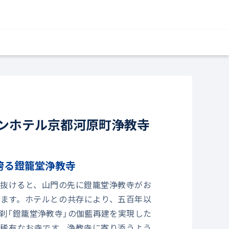
ンホテル京都河原町浄教寺
誇る鐙籠堂浄教寺
抜けると、山門の先に鐙籠堂浄教寺がお
ます。ホテルとの共存により、五百年以
刹「鐙籠堂浄教寺」の伽藍再建を実現した
稀有なお寺です。浄教寺に寄り添うよう