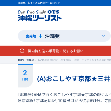
沖縄発、おすすめ国内旅行・国内ツアー
沖縄発
出発地
機内持ち込み手荷物に関するお願い
TOP
沖縄発
【ANA便利用】おこしやす京都_三井ガーデンホテル京都河原町浄
(A)おこしやす京都★三
【那覇発】ANAで行くおこしやす京都★京都の輝く
急京都線「京都河原駅」10番出口から徒歩約1分。