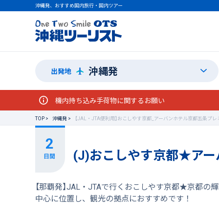
沖縄発、おすすめ国内旅行・国内ツアー
沖縄発
出発地
機内持ち込み手荷物に関するお願い
TOP
沖縄発
【JAL・JTA便利用】おこしやす京都_アーバンホテル京都五条プレ
(J)おこしやす京都★ア
【那覇発】JAL・JTAで行くおこしやす京都★京
中心に位置し、観光の拠点におすすめです！