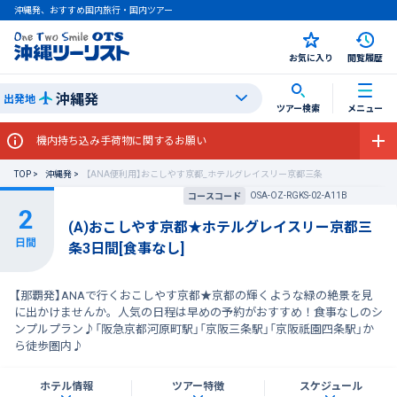
沖縄発、おすすめ国内旅行・国内ツアー
お気に入り
閲覧履歴
沖縄発
出発地
ツアー検索
メニュー
機内持ち込み手荷物に関するお願い
TOP
沖縄発
【ANA便利用】おこしやす京都_ホテルグレイスリー京都三条
OSA-OZ-RGKS-02-A11B
コースコード
(A)おこしやす京都★ホテルグレイスリー京都三
条3日間[食事なし]
【那覇発】ANAで行くおこしやす京都★京都の輝くような緑の絶景を見
に出かけませんか。人気の日程は早めの予約がおすすめ！食事なしのシ
ンプルプラン♪「阪急京都河原町駅」「京阪三条駅」「京阪祇園四条駅」か
ら徒歩圏内♪
ホテル情報
ツアー特徴
スケジュール