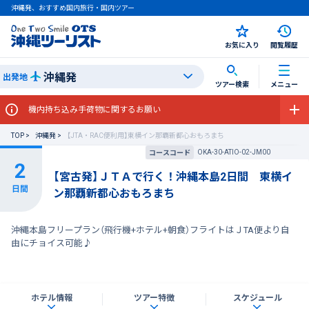
沖縄発、おすすめ国内旅行・国内ツアー
お気に入り
閲覧履歴
沖縄発
出発地
ツアー検索
メニュー
機内持ち込み手荷物に関するお願い
TOP
沖縄発
【JTA・RAC便利用】東横イン那覇新都心おもろまち
OKA-30-ATIO-02-JM00
コースコード
【宮古発】ＪＴＡで行く！沖縄本島2日間 東横イ
ン那覇新都心おもろまち
沖縄本島フリープラン（飛行機+ホテル+朝食）フライトはＪTA便より自
由にチョイス可能♪
ホテル情報
ツアー特徴
スケジュール