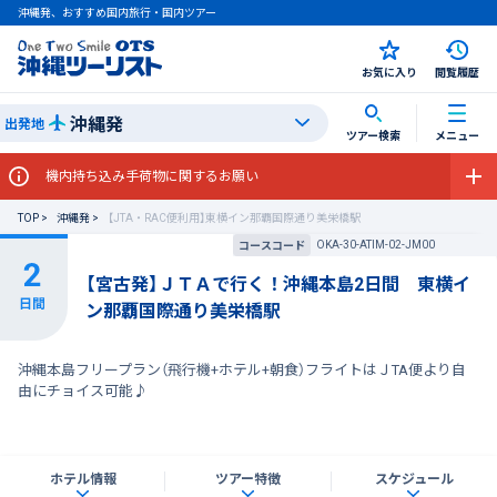
沖縄発、おすすめ国内旅行・国内ツアー
お気に入り
閲覧履歴
沖縄発
出発地
ツアー検索
メニュー
機内持ち込み手荷物に関するお願い
TOP
沖縄発
【JTA・RAC便利用】東横イン那覇国際通り美栄橋駅
OKA-30-ATIM-02-JM00
コースコード
【宮古発】ＪＴＡで行く！沖縄本島2日間 東横イ
ン那覇国際通り美栄橋駅
沖縄本島フリープラン（飛行機+ホテル+朝食）フライトはＪTA便より自
由にチョイス可能♪
ホテル情報
ツアー特徴
スケジュール