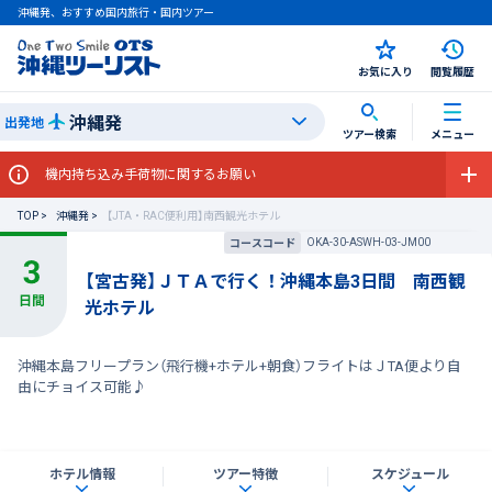
沖縄発、おすすめ国内旅行・国内ツアー
お気に入り
閲覧履歴
沖縄発
出発地
ツアー検索
メニュー
機内持ち込み手荷物に関するお願い
TOP
沖縄発
【JTA・RAC便利用】南西観光ホテル
OKA-30-ASWH-03-JM00
コースコード
【宮古発】ＪＴＡで行く！沖縄本島3日間 南西観
光ホテル
沖縄本島フリープラン（飛行機+ホテル+朝食）フライトはＪTA便より自
由にチョイス可能♪
ホテル情報
ツアー特徴
スケジュール