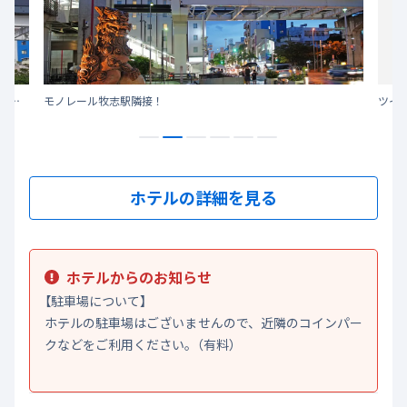
那覇市内で宿泊！ お土産も沖縄グルメも 国際通り沿いだから楽しめる / 空港へのアクセスも16分
モノレール牧志駅隣接！
ツイ
ホテルの詳細を見る
ホテルからのお知らせ
【駐車場について】
ホテルの駐車場はございませんので、近隣のコインパー
クなどをご利用ください。（有料）