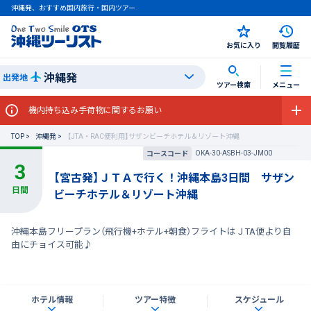
沖縄発、おすすめ国内旅行・国内ツアー
お気に入り
閲覧履歴
沖縄発
出発地
ツアー検索
メニュー
機内持ち込み手荷物に関するお願い
TOP
沖縄発
【JTA・RAC便利用】サザンビーチホテル＆リゾート沖縄
OKA-30-ASBH-03-JM00
コースコード
【宮古発】ＪＴＡで行く！沖縄本島3日間 サザン
ビーチホテル＆リゾート沖縄
沖縄本島フリープラン（飛行機+ホテル+朝食）フライトはＪTA便より自
由にチョイス可能♪
ホテル情報
ツアー特徴
スケジュール