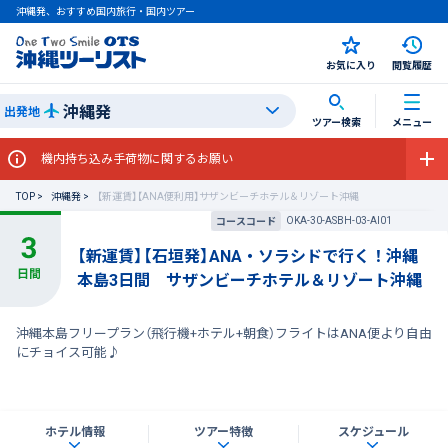
沖縄発、おすすめ国内旅行・国内ツアー
お気に入り
閲覧履歴
沖縄発
出発地
ツアー検索
メニュー
機内持ち込み手荷物に関するお願い
TOP
沖縄発
【新運賃】【ANA便利用】サザンビーチホテル＆リゾート沖縄
OKA-30-ASBH-03-AI01
コースコード
【新運賃】【石垣発】ANA・ソラシドで行く！沖縄
本島3日間 サザンビーチホテル＆リゾート沖縄
沖縄本島フリープラン（飛行機+ホテル+朝食）フライトはANA便より自由
にチョイス可能♪
ホテル情報
ツアー特徴
スケジュール