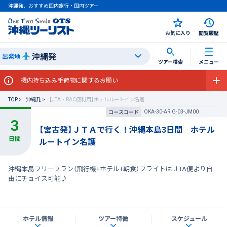
沖縄発、おすすめ国内旅行・国内ツアー
お気に入り
閲覧履歴
沖縄発
出発地
ツアー検索
メニュー
機内持ち込み手荷物に関するお願い
TOP
沖縄発
【JTA・RAC便利用】ホテルルートイン名護
OKA-30-ARIG-03-JM00
コースコード
【宮古発】ＪＴＡで行く！沖縄本島3日間 ホテル
ルートイン名護
沖縄本島フリープラン（飛行機+ホテル+朝食）フライトはＪTA便より自
由にチョイス可能♪
ホテル情報
ツアー特徴
スケジュール