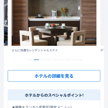
さらに快適なレジデンシャルステイ
デラ
ホテルの詳細を見る
ホテルからのスペシャルポイント!
★朝食をランチへ変更可(限定メニュー)