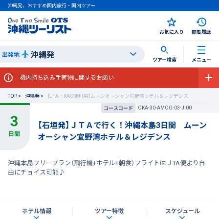
沖縄発、おすすめ国内旅行・国内ツアー
お気に入り
閲覧履歴
沖縄発
出発地
ツアー検索
メニュー
機内持ち込み手荷物に関するお願い
TOP
沖縄発
【JTA・RAC便利用】ムーンオーシャン宜野湾ホテル＆レジデンス
OKA-30-AMOG-03-JI00
コースコード
【石垣発】ＪＴＡで行く！沖縄本島3日間 ムーン
オーシャン宜野湾ホテル＆レジデンス
沖縄本島フリープラン（飛行機+ホテル+朝食）フライトはＪTA便より自
由にチョイス可能♪
ホテル情報
ツアー特徴
スケジュール