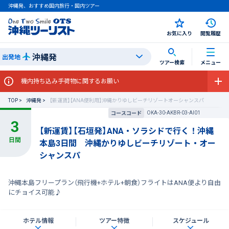
沖縄発、おすすめ国内旅行・国内ツアー
お気に入り
閲覧履歴
沖縄発
出発地
ツアー検索
メニュー
機内持ち込み手荷物に関するお願い
TOP
沖縄発
【新運賃】【ANA便利用】沖縄かりゆしビーチリゾートオーシャンスパ
OKA-30-AKBR-03-AI01
コースコード
【新運賃】【石垣発】ANA・ソラシドで行く！沖縄
本島3日間 沖縄かりゆしビーチリゾート・オー
シャンスパ
沖縄本島フリープラン（飛行機+ホテル+朝食）フライトはANA便より自由
にチョイス可能♪
ホテル情報
ツアー特徴
スケジュール