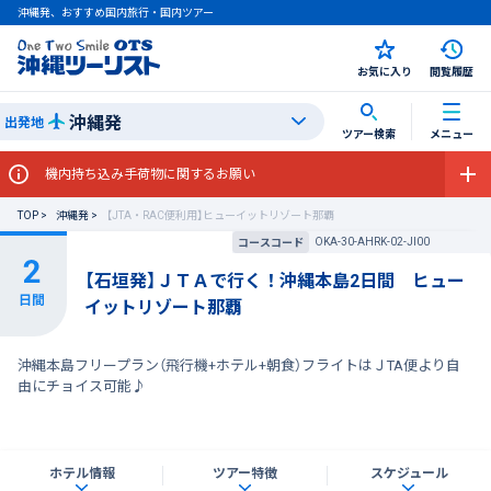
沖縄発、おすすめ国内旅行・国内ツアー
お気に入り
閲覧履歴
沖縄発
出発地
ツアー検索
メニュー
機内持ち込み手荷物に関するお願い
TOP
沖縄発
【JTA・RAC便利用】ヒューイットリゾート那覇
OKA-30-AHRK-02-JI00
コースコード
【石垣発】ＪＴＡで行く！沖縄本島2日間 ヒュー
イットリゾート那覇
沖縄本島フリープラン（飛行機+ホテル+朝食）フライトはＪTA便より自
由にチョイス可能♪
ホテル情報
ツアー特徴
スケジュール