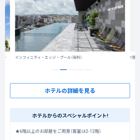
那覇の中心「国際通り」から徒歩約20秒、ゆいレール「安里」駅からも徒歩約3分の好立地に2021年7月に新規オープン！
インフィニティ・エッジ・プール（有料）
1階ブ
ホテルの詳細を見る
ホテルからのスペシャルポイント!
★6階以上のお部屋をご用意（客室は2-12階）