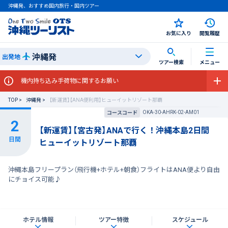
沖縄発、おすすめ国内旅行・国内ツアー
お気に入り
閲覧履歴
沖縄発
出発地
ツアー検索
メニュー
機内持ち込み手荷物に関するお願い
TOP
沖縄発
【新運賃】【ANA便利用】ヒューイットリゾート那覇
OKA-30-AHRK-02-AM01
コースコード
【新運賃】【宮古発】ANAで行く！沖縄本島2日間
ヒューイットリゾート那覇
沖縄本島フリープラン（飛行機+ホテル+朝食）フライトはANA便より自由
にチョイス可能♪
ホテル情報
ツアー特徴
スケジュール