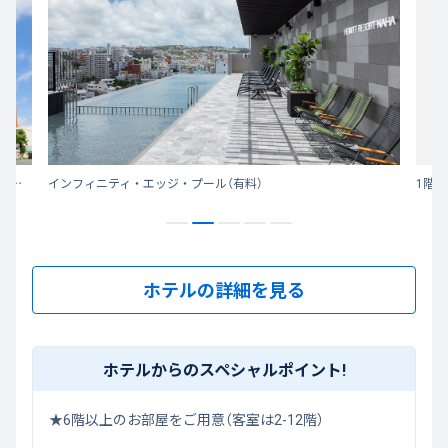
那覇の中心「国際通り」から徒歩約20秒、ゆいレール「安里」駅からも徒歩約3分の好立地に2021年7月に新規オープン！
インフィニティ・エッジ・プール（有料）
1階ブ
ホテルの詳細を見る
ホテルからのスペシャルポイント!
★6階以上のお部屋をご用意（客室は2-12階）