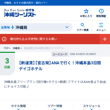
沖縄発、おすすめ国内旅行・国内ツアー
お気に入り
閲覧履歴
沖縄発
出発地
ツアー検索
メニュー
機内持ち込み手荷物に関するお願い
TOP
沖縄発
【新運賃】【ANA便利用】デイゴホテル
OKA-30-ADEI-03-AM01
コースコード
【新運賃】【宮古発】ANAで行く！沖縄本島3日間
デイゴホテル
沖縄本島フリープラン（飛行機+ホテル+朝食）フライトはANA便より自由
にチョイス可能♪
ホテル情報
ツアー特徴
スケジュール