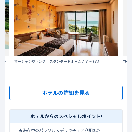
眼前に広がるのは東洋一の砂浜と呼ばれる「前浜ビーチ」 リゾート気分が高まるアクティビティで宮古島ステイをお楽しみください。
オーシャンウィング スタンダードルーム（1名～3名）
コー
ホテルの詳細を見る
ホテルからのスペシャルポイント!
★滞在中のパラソル＆デッキチェア利用無料