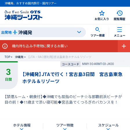
沖縄発、おすすめ国内旅行・国内ツアー
お気に入り
閲覧履歴
沖縄発
出発地
ツアー検索
メニュー
機内持ち込み手荷物に関するお願い
TOP
沖縄発
【JTA・RAC便利用】宮古島東急ホテル＆リゾーツ
MMY-30-ARMT-03-JK00
コースコード
【沖縄発】JTAで行く！宮古島3日間 宮古島東急
ホテル＆リゾーツ
【禁煙ルーム・朝食付】◆沖縄でも屈指のビーチ☆与那覇前浜ビーチが
目の前！◆11歳まで添い寝可能◆宮古島でくつろぎのバカンスを！
ホテル情報
ツアー特徴
スケジュール