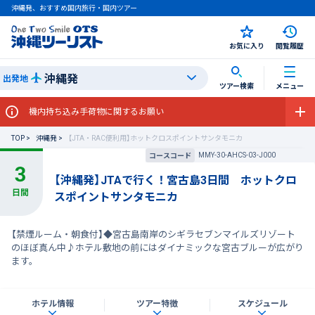
沖縄発、おすすめ国内旅行・国内ツアー
お気に入り
閲覧履歴
沖縄発
出発地
ツアー検索
メニュー
機内持ち込み手荷物に関するお願い
TOP
沖縄発
【JTA・RAC便利用】ホットクロスポイントサンタモニカ
MMY-30-AHCS-03-J000
コースコード
【沖縄発】JTAで行く！宮古島3日間 ホットクロ
スポイントサンタモニカ
【禁煙ルーム・朝食付】◆宮古島南岸のシギラセブンマイルズリゾート
のほぼ真ん中♪ホテル敷地の前にはダイナミックな宮古ブルーが広がり
ます。
ホテル情報
ツアー特徴
スケジュール