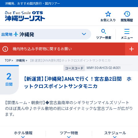
沖縄発、おすすめ国内旅行・国内ツアー
お気に入り
閲覧履歴
沖縄発
出発地
ツアー検索
メニュー
機内持ち込み手荷物に関するお願い
TOP
沖縄発
【新運賃】【ANA便利用】ホットクロスポイントサンタモニカ
MMY-30-AHCS-02-A001
コースコード
【新運賃】【沖縄発】ANAで行く！宮古島2日間 ホ
ットクロスポイントサンタモニカ
【禁煙ルーム・朝食付】◆宮古島南岸のシギラセブンマイルズリゾート
のほぼ真ん中♪ホテル敷地の前にはダイナミックな宮古ブルーが広がり
ます。
ホテル情報
ツアー特徴
スケジュール