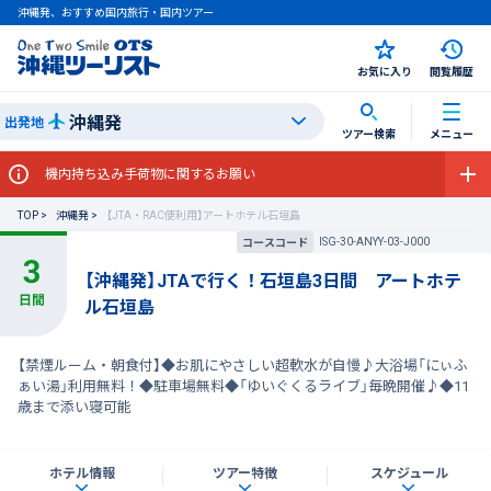
沖縄発、おすすめ国内旅行・国内ツアー
お気に入り
閲覧履歴
沖縄発
出発地
ツアー検索
メニュー
機内持ち込み手荷物に関するお願い
TOP
沖縄発
【JTA・RAC便利用】アートホテル石垣島
ISG-30-ANYY-03-J000
コースコード
【沖縄発】JTAで行く！石垣島3日間 アートホテ
ル石垣島
【禁煙ルーム・朝食付】◆お肌にやさしい超軟水が自慢♪大浴場「にぃふ
ぁい湯」利用無料！◆駐車場無料◆「ゆいぐくるライブ」毎晩開催♪◆11
歳まで添い寝可能
ホテル情報
ツアー特徴
スケジュール